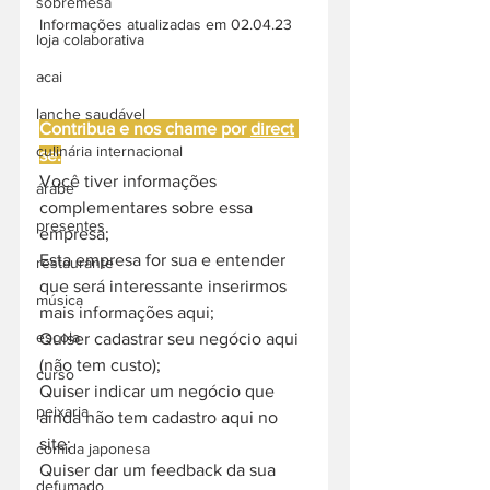
sobremesa
Informações atualizadas em 02.04.23
loja colaborativa
-
acai
lanche saudável
Contribua e nos chame por 
direct
culinária internacional
se:
Você tiver informações 
árabe
complementares sobre essa 
presentes
empresa;
Esta empresa for sua e entender 
restaurante
que será interessante inserirmos 
música
mais informações aqui;
escola
Quiser cadastrar seu negócio aqui 
(não tem custo);
curso
Quiser indicar um negócio que 
peixaria
ainda não tem cadastro aqui no 
site;
comida japonesa
Quiser dar um feedback da sua 
defumado