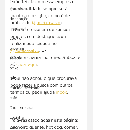
experiência com essa empresa 
(sua identidade sempre será 
churrasco
mantida em sigilo, como é de 
decoração
prática do 
@jadeixasalvo
);
saudavel
Tiver interesse em deixar sua 
empresa em destaque e/ou 
cookie
realizar publicidade no 
brownie
@jadeixasalvo
. 🤝
👉 Para chamar por direct/inbox, é 
salada
só 
clicar aqui
.
poke
bar
🔎Se não achou o que procurava, 
pode fazer a busca com outros 
comida mexicana
termos ou pedir ajuda 
inbox
. 
café
-  
chef em casa
coxinha
Palavras associadas nesta página: 
cachorro quente, hot dog, comer, 
vegano