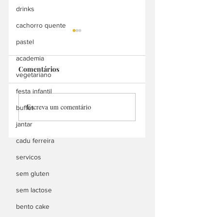
drinks
cachorro quente
pastel
academia
Comentários
vegetariano
festa infantil
PRIMO cozinha
Kambui
Escreva um comentário
buffet
divina
Churrascaria
jantar
cadu ferreira
servicos
sem gluten
sem lactose
bento cake