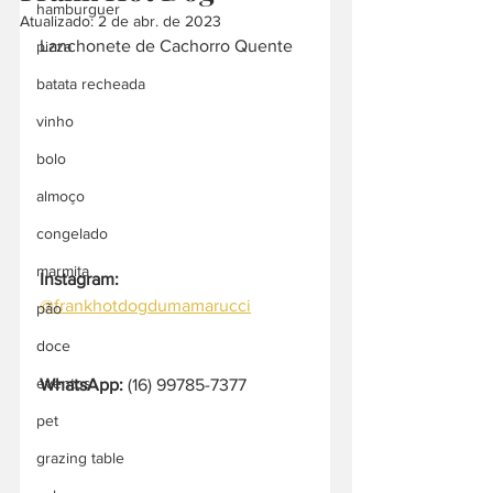
hamburguer
Atualizado:
2 de abr. de 2023
Lanchonete de Cachorro Quente
pizza
batata recheada
vinho
bolo
almoço
congelado
marmita
Instagram:
@frankhotdogdumamarucci
pão
doce
eventos
WhatsApp:
 (16) 99785-7377
pet
grazing table