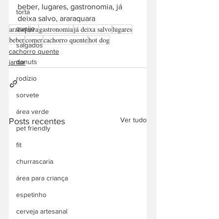
beber, lugares, gastronomia, já 
torta
deixa salvo, araraquara
araraquara
gastronomia
já deixa salvo
lugares
queijo
beber
comer
cachorro quente
hot dog
salgados
cachorro quente
donuts
jantar
rodízio
sorvete
área verde
Ver tudo
Posts recentes
pet friendly
fit
churrascaria
área para criança
espetinho
cerveja artesanal