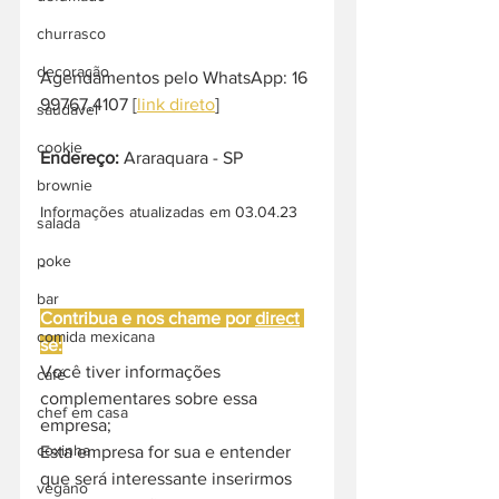
churrasco
decoração
Agendamentos pelo WhatsApp: 16 
99767.4107 [
link direto
]
saudavel
cookie
Endereço: 
Araraquara - SP
brownie
Informações atualizadas em 03.04.23
salada
poke
-
bar
Contribua e nos chame por 
direct
comida mexicana
se:
Você tiver informações 
café
complementares sobre essa 
chef em casa
empresa;
coxinha
Esta empresa for sua e entender 
que será interessante inserirmos 
vegano