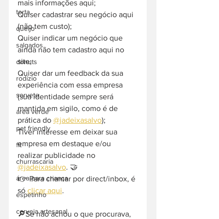
mais informações aqui;
torta
Quiser cadastrar seu negócio aqui 
(não tem custo);
queijo
Quiser indicar um negócio que 
salgados
ainda não tem cadastro aqui no 
site;
donuts
Quiser dar um feedback da sua 
rodízio
experiência com essa empresa 
sorvete
(sua identidade sempre será 
mantida em sigilo, como é de 
área verde
prática do 
@jadeixasalvo
);
pet friendly
Tiver interesse em deixar sua 
empresa em destaque e/ou 
fit
realizar publicidade no 
churrascaria
@jadeixasalvo
. 🤝
área para criança
👉 Para chamar por direct/inbox, é 
só 
clicar aqui
.
espetinho
cerveja artesanal
🔎Se não achou o que procurava, 