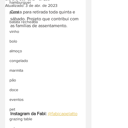
hamburguer
Atualizado:
3 de abr. de 2023
Cesta para retirada toda quinta e 
pizza
sábado. Projeto que contribui com 
batata recheada
as famílias de assentamento.
vinho
bolo
almoço
congelado
marmita
pão
doce
eventos
pet
Instagram da Fabi:
@fabicapelatto
grazing table