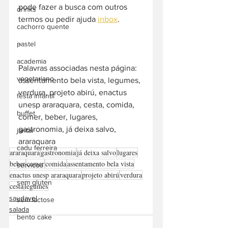
pode fazer a busca com outros 
drinks
termos ou pedir ajuda 
inbox
. 
cachorro quente
-  
pastel
academia
Palavras associadas nesta página: 
vegetariano
assentamento bela vista, legumes, 
verdura, projeto abirú, enactus 
festa infantil
unesp araraquara, cesta, comida, 
buffet
comer, beber, lugares, 
gastronomia, já deixa salvo, 
jantar
araraquara
cadu ferreira
araraquara
gastronomia
já deixa salvo
lugares
beber
comer
comida
assentamento bela vista
servicos
enactus unesp araraquara
projeto abirú
verdura
sem gluten
cesta
legumes
saudavel
sem lactose
salada
bento cake