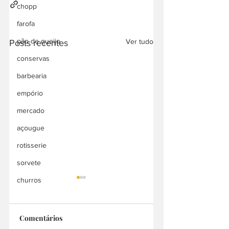
chopp
farofa
pão de queijo
Ver tudo
Posts recentes
conservas
barbearia
empório
mercado
açougue
rotisserie
sorvete
churros
Comentários
Sabor Fit
Marmi fit