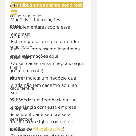
Contribua e nos chame por 
direct
drinks
se:
cachorro quente
Você tiver informações 
pastel
complementares sobre essa 
empresa;
academia
Esta empresa for sua e entender 
vegetariano
que será interessante inserirmos 
mais informações aqui;
festa infantil
Quiser cadastrar seu negócio aqui 
buffet
(não tem custo);
jantar
Quiser indicar um negócio que 
ainda não tem cadastro aqui no 
cadu ferreira
site;
servicos
Quiser dar um feedback da sua 
experiência com essa empresa 
sem gluten
(sua identidade sempre será 
sem lactose
mantida em sigilo, como é de 
prática do 
@jadeixasalvo
);
bento cake