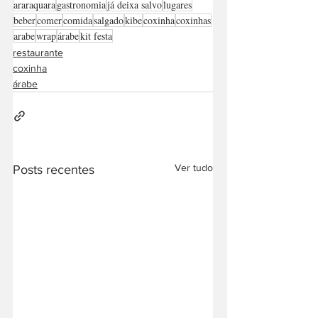
araraquara
gastronomia
já deixa salvo
lugares
beber
comer
comida
salgado
kibe
coxinha
coxinhas
arabe
wrap
árabe
kit festa
restaurante
coxinha
árabe
Ver tudo
Posts recentes