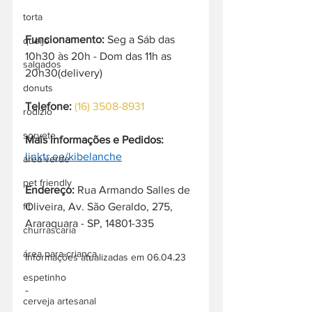
torta
Funcionamento:
 Seg a Sáb das 
queijo
10h30 às 20h - Dom das 11h as 
salgados
20h30(delivery)
donuts
Telefone:
(16) 3508-8931
rodízio
sorvete
Mais informações e Pedidos:
linktr.ee/kibelanche
área verde
pet friendly
Endereço: 
Rua Armando Salles de 
fit
Oliveira, Av. São Geraldo, 275, 
Araraquara - SP, 14801-335
churrascaria
área para criança
Informações atualizadas em 06.04.23
espetinho
-
cerveja artesanal