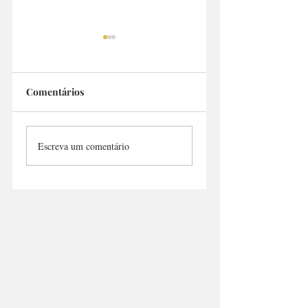
Comentários
N1 Chicken
Megg's Barbecue
Escreva um comentário