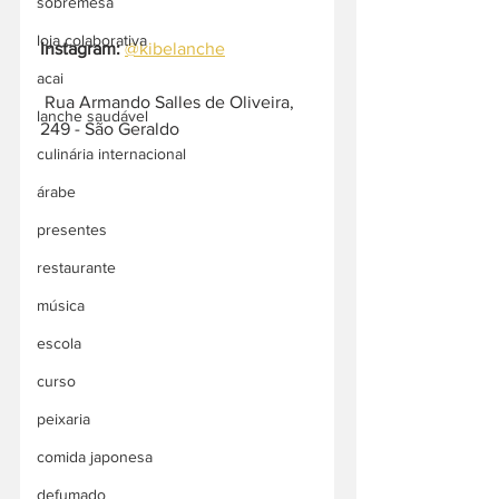
sobremesa
loja colaborativa
Instagram:
@kibelanche
acai
 Rua Armando Salles de Oliveira, 
lanche saudável
249 - São Geraldo
culinária internacional
árabe
presentes
restaurante
música
escola
curso
peixaria
comida japonesa
defumado