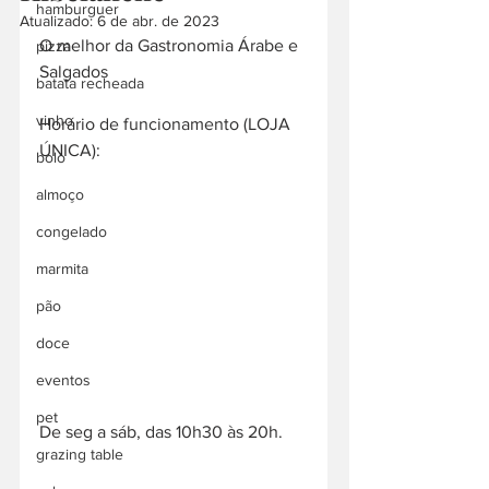
hamburguer
Atualizado:
6 de abr. de 2023
O melhor da Gastronomia Árabe e 
pizza
Salgados
batata recheada
vinho
Horário de funcionamento (LOJA 
ÚNICA):
bolo
almoço
congelado
marmita
pão
doce
eventos
pet
De seg a sáb, das 10h30 às 20h.
grazing table