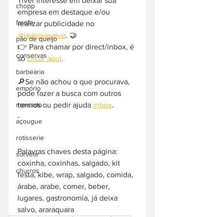
Tiver interesse em deixar sua 
chopp
empresa em destaque e/ou 
farofa
realizar publicidade no 
@jadeixasalvo
. 🤝
pão de queijo
👉 Para chamar por direct/inbox, é 
conservas
só 
clicar aqui
.
barbearia
🔎Se não achou o que procurava, 
empório
pode fazer a busca com outros 
mercado
termos ou pedir ajuda 
inbox
. 
-  
açougue
rotisserie
Palavras chaves desta página: 
sorvete
coxinha, coxinhas, salgado, kit 
churros
festa, kibe, wrap, salgado, comida, 
árabe, arabe, comer, beber, 
lugares, gastronomia, já deixa 
salvo, araraquara