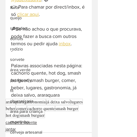
👉 Para chamar por direct/inbox, é 
torta
só 
clicar aqui
.
queijo
salgados
🔎Se não achou o que procurava, 
pode fazer a busca com outros 
donuts
termos ou pedir ajuda 
inbox
. 
rodízio
-  
sorvete
Palavras associadas nesta página: 
área verde
cachorro quente, hot dog, smash 
burguer, smash burger, comer, 
pet friendly
beber, lugares, gastronomia, já 
fit
deixa salvo, araraquara
churrascaria
araraquara
gastronomia
já deixa salvo
lugares
beber
comer
cachorro quente
smash burger
área para criança
hot dog
smash burguer
espetinho
cachorro quente
jantar
cerveja artesanal