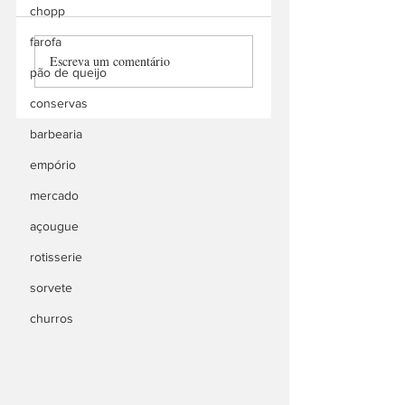
chopp
PRIMO cozinha
Kambui
farofa
Escreva um comentário
divina
Churrascaria
pão de queijo
conservas
barbearia
empório
mercado
açougue
rotisserie
sorvete
churros