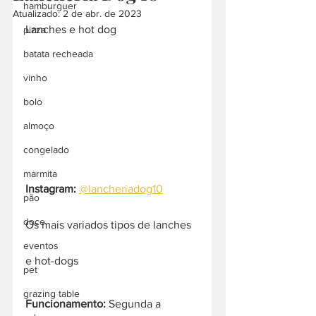
hamburguer
Atualizado:
2 de abr. de 2023
Lanches e hot dog
pizza
batata recheada
vinho
bolo
almoço
congelado
marmita
Instagram:
@lancheriadog10
pão
doce
Os mais variados tipos de lanches 
eventos
e hot-dogs 
pet
grazing table
Funcionamento:
 Segunda a 