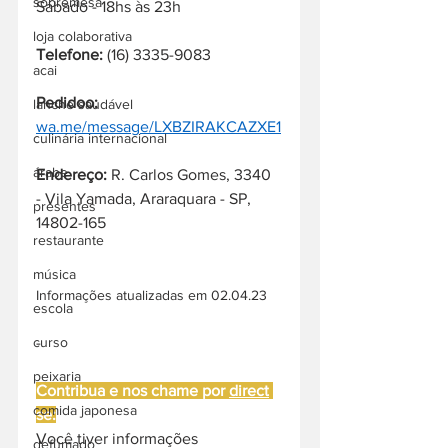
sobremesa
Sábado - 18hs às 23h 
loja colaborativa
Telefone:
 (16) 3335-9083
acai
Pedidoo:
lanche saudável
wa.me/message/LXBZIRAKCAZXE1
culinária internacional
árabe
Endereço: 
R. Carlos Gomes, 3340 
- Vila Yamada, Araraquara - SP, 
presentes
14802-165
restaurante
música
Informações atualizadas em 02.04.23
escola
-
curso
peixaria
Contribua e nos chame por 
direct
comida japonesa
se:
Você tiver informações 
defumado