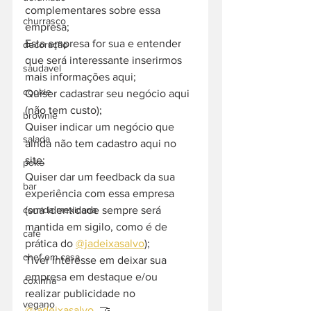
complementares sobre essa 
churrasco
empresa;
Esta empresa for sua e entender 
decoração
que será interessante inserirmos 
saudavel
mais informações aqui;
cookie
Quiser cadastrar seu negócio aqui 
(não tem custo);
brownie
Quiser indicar um negócio que 
salada
ainda não tem cadastro aqui no 
site;
poke
Quiser dar um feedback da sua 
bar
experiência com essa empresa 
(sua identidade sempre será 
comida mexicana
mantida em sigilo, como é de 
café
prática do 
@jadeixasalvo
);
chef em casa
Tiver interesse em deixar sua 
empresa em destaque e/ou 
coxinha
realizar publicidade no 
vegano
@jadeixasalvo
. 🤝