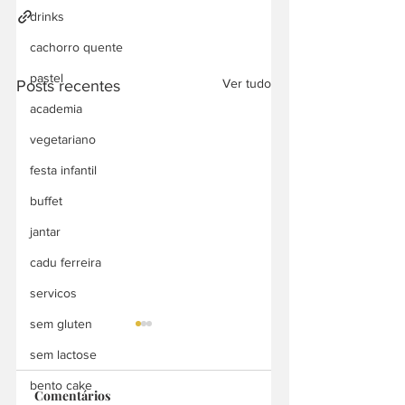
drinks
cachorro quente
pastel
Ver tudo
Posts recentes
academia
vegetariano
festa infantil
buffet
jantar
cadu ferreira
servicos
sem gluten
sem lactose
bento cake
Comentários