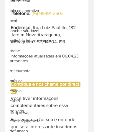
sobremesa
loja colaborativa
Telefone:
(16) 99991-2502
acai
Endereço: 
Rua Luiz Paulillo, 182 - 
lanche saudável
Jardim Nova Araraquara, 
culinária internacional
Araraquara - SP, 14804-193
árabe
Informações atualizadas em 06.04.23
presentes
-
restaurante
música
Contribua e nos chame por 
direct
escola
se:
Você tiver informações 
curso
complementares sobre essa 
peixaria
empresa;
Esta empresa for sua e entender 
comida japonesa
que será interessante inserirmos 
defumado