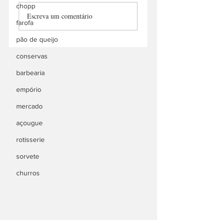
Manu Churros
Mundo do Sorvete
chopp
Escreva um comentário
Delivery
do Açaí
farofa
pão de queijo
conservas
barbearia
empório
mercado
açougue
rotisserie
sorvete
churros