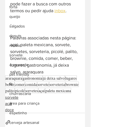
pode fazer a busca com outros 
torta
termos ou pedir ajuda 
inbox
. 
queijo
-  
salgados
donuts
Palavras associadas nesta página: 
açai, paleta mexicana, sorvete, 
rodízio
sorvetes, sorveteria, picolé, palito, 
sorvete
brownie, comida, comer, beber, 
área verde
lugares, gastronomia, já deixa 
salvo, araraquara
pet friendly
araraquara
gastronomia
já deixa salvo
lugares
beber
comer
comida
sorvete
sorveteria
brownie
fit
palito
picolé
sorvetes
açai
paleta mexicana
churrascaria
sorvete
área para criança
acai
doce
espetinho
cerveja artesanal