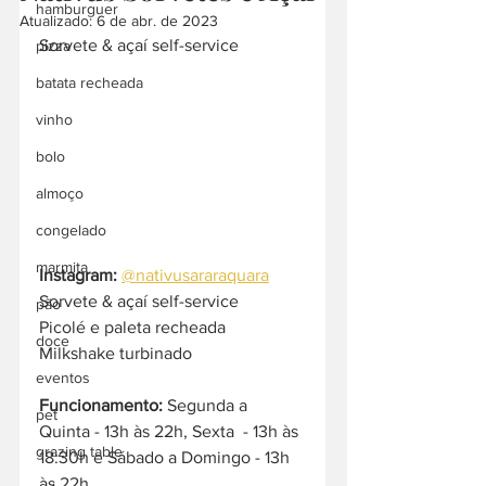
hamburguer
Atualizado:
6 de abr. de 2023
Sorvete & açaí self-service
pizza
batata recheada
vinho
bolo
almoço
congelado
marmita
Instagram:
@nativusararaquara
Sorvete & açaí self-service
pão
Picolé e paleta recheada
doce
Milkshake turbinado
eventos
Funcionamento:
 Segunda a 
pet
Quinta - 13h às 22h, Sexta  - 13h às 
grazing table
18:30h e Sábado a Domingo - 13h 
às 22h