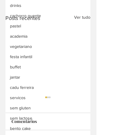
drinks
cachorro quente
Ver tudo
Posts recentes
pastel
academia
vegetariano
festa infantil
buffet
jantar
cadu ferreira
servicos
sem gluten
sem lactose
Comentários
bento cake