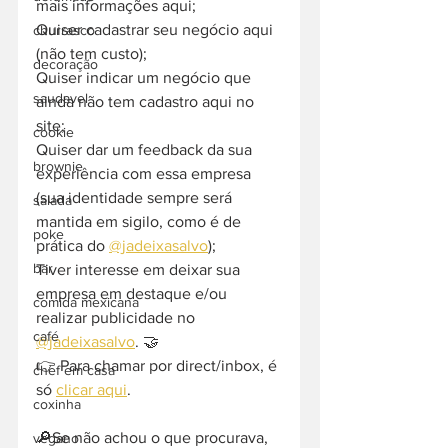
mais informações aqui;
Quiser cadastrar seu negócio aqui 
churrasco
(não tem custo);
decoração
Quiser indicar um negócio que 
saudavel
ainda não tem cadastro aqui no 
site;
cookie
Quiser dar um feedback da sua 
brownie
experiência com essa empresa 
(sua identidade sempre será 
salada
mantida em sigilo, como é de 
poke
prática do 
@jadeixasalvo
);
bar
Tiver interesse em deixar sua 
empresa em destaque e/ou 
comida mexicana
realizar publicidade no 
café
@jadeixasalvo
. 🤝
👉 Para chamar por direct/inbox, é 
chef em casa
só 
clicar aqui
.
coxinha
🔎Se não achou o que procurava, 
vegano