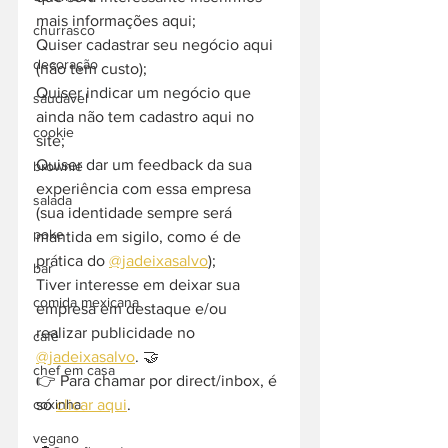
mais informações aqui;
churrasco
Quiser cadastrar seu negócio aqui 
decoração
(não tem custo);
Quiser indicar um negócio que 
saudavel
ainda não tem cadastro aqui no 
cookie
site;
Quiser dar um feedback da sua 
brownie
experiência com essa empresa 
salada
(sua identidade sempre será 
poke
mantida em sigilo, como é de 
prática do 
@jadeixasalvo
);
bar
Tiver interesse em deixar sua 
comida mexicana
empresa em destaque e/ou 
realizar publicidade no 
café
@jadeixasalvo
. 🤝
chef em casa
👉 Para chamar por direct/inbox, é 
só 
clicar aqui
.
coxinha
vegano