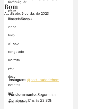
hamburguer
Bom
pizza
Atualizado:
6 de abr. de 2023
batata recheada
Pastel. Torta
vinho
bolo
almoço
congelado
marmita
pão
doce
Instagram:
@past_tudodebom
eventos
pet
Funcionamento:
 Segunda a 
Domingo - 17hs às 23:30h  
grazing table