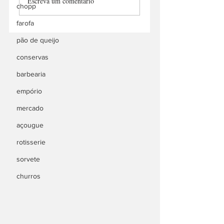
Escreva um comentário
Batata
chopp
farofa
pão de queijo
conservas
barbearia
empório
mercado
açougue
rotisserie
sorvete
churros