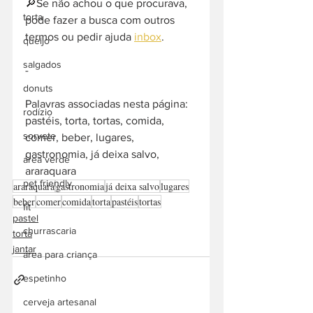
🔎Se não achou o que procurava, 
torta
pode fazer a busca com outros 
termos ou pedir ajuda 
inbox
. 
queijo
salgados
-  
donuts
Palavras associadas nesta página: 
rodízio
pastéis, torta, tortas, comida, 
sorvete
comer, beber, lugares, 
gastronomia, já deixa salvo, 
área verde
araraquara
pet friendly
araraquara
gastronomia
já deixa salvo
lugares
beber
comer
comida
torta
pastéis
tortas
fit
pastel
churrascaria
torta
jantar
área para criança
espetinho
cerveja artesanal