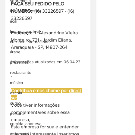
sobremesa
FAÇA SEU PEDIDO PELO 
NÚMERO: 
 (16) 33226597 - (16) 
loja colaborativa
33226597
acai
lanche saudável
Endereço: 
R. Alexandrina Vieira 
Monteiro, 721 - Jardim Eliana, 
culinária internacional
Araraquara - SP, 14807-264
árabe
Informações atualizadas em 06.04.23
presentes
restaurante
-
música
Contribua e nos chame por 
direct
escola
se:
curso
Você tiver informações 
complementares sobre essa 
peixaria
empresa;
comida japonesa
Esta empresa for sua e entender 
que será interessante inserirmos 
defumado