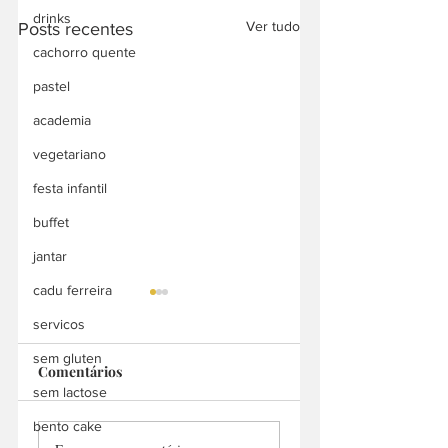
drinks
Ver tudo
Posts recentes
cachorro quente
pastel
academia
vegetariano
festa infantil
buffet
jantar
cadu ferreira
servicos
sem gluten
Comentários
sem lactose
Barão Pastelaria
bento cake
Point do Pastel &