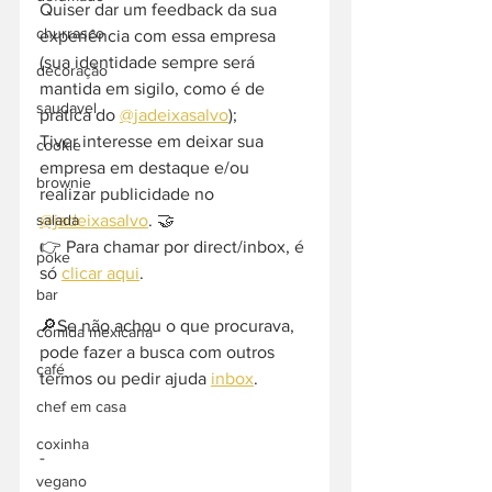
Quiser dar um feedback da sua 
churrasco
experiência com essa empresa 
(sua identidade sempre será 
decoração
mantida em sigilo, como é de 
saudavel
prática do 
@jadeixasalvo
);
Tiver interesse em deixar sua 
cookie
empresa em destaque e/ou 
brownie
realizar publicidade no 
@jadeixasalvo
. 🤝
salada
👉 Para chamar por direct/inbox, é 
poke
só 
clicar aqui
.
bar
🔎Se não achou o que procurava, 
comida mexicana
pode fazer a busca com outros 
café
termos ou pedir ajuda 
inbox
. 
chef em casa
coxinha
-  
vegano