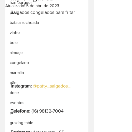
hamburguer
Atualizado:
5 de abr. de 2023
Salgados congelados para fritar
pizza
batata recheada
vinho
bolo
almoço
congelado
marmita
pão
Instagram:
@patty_salgados_
doce
eventos
Telefone:
 (16) 98132-7004
pet
grazing table