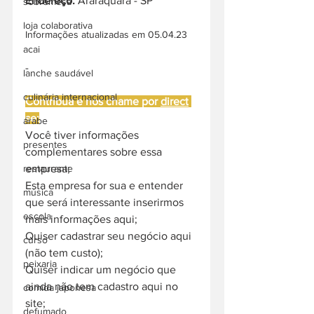
Endereço: 
Araraquara - SP
sobremesa
loja colaborativa
Informações atualizadas em 05.04.23
acai
-
lanche saudável
culinária internacional
Contribua e nos chame por 
direct
se:
árabe
Você tiver informações 
presentes
complementares sobre essa 
empresa;
restaurante
Esta empresa for sua e entender 
música
que será interessante inserirmos 
escola
mais informações aqui;
Quiser cadastrar seu negócio aqui 
curso
(não tem custo);
peixaria
Quiser indicar um negócio que 
ainda não tem cadastro aqui no 
comida japonesa
site;
defumado