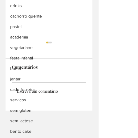
drinks
cachorro quente
pastel
academia
vegetariano
festa infantil
Comentários
buffet
Sinai Salgados
H.S SALGADOS
jantar
cadu ferreira
Escreva um comentário
servicos
sem gluten
sem lactose
bento cake