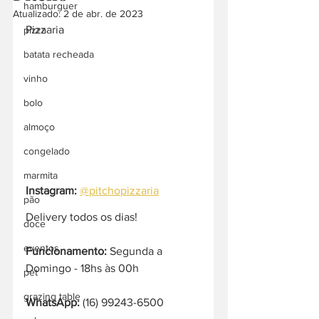
hamburguer
Atualizado:
2 de abr. de 2023
Pizzaria
pizza
batata recheada
vinho
bolo
almoço
congelado
marmita
Instagram:
@pitchopizzaria
pão
Delivery todos os dias!
doce
eventos
Funcionamento:
 Segunda a 
Domingo - 18hs às 00h 
pet
grazing table
WhatsApp:
 (16) 99243-6500