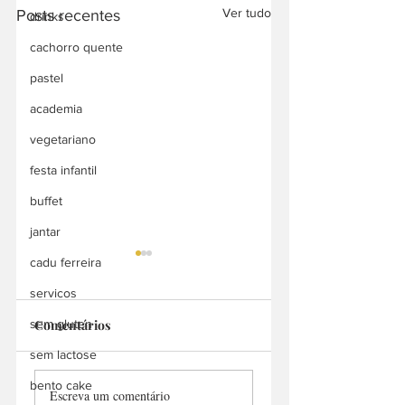
Ver tudo
Posts recentes
drinks
cachorro quente
pastel
academia
vegetariano
festa infantil
buffet
jantar
cadu ferreira
servicos
Comentários
sem gluten
sem lactose
PRIMO cozinha
Kambui
bento cake
Escreva um comentário
divina
Churrascaria