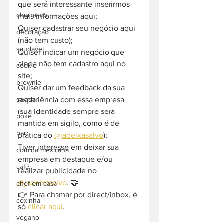
que será interessante inserirmos 
churrasco
mais informações aqui;
Quiser cadastrar seu negócio aqui 
decoração
(não tem custo);
saudavel
Quiser indicar um negócio que 
ainda não tem cadastro aqui no 
cookie
site;
brownie
Quiser dar um feedback da sua 
experiência com essa empresa 
salada
(sua identidade sempre será 
poke
mantida em sigilo, como é de 
bar
prática do 
@jadeixasalvo
);
Tiver interesse em deixar sua 
comida mexicana
empresa em destaque e/ou 
café
realizar publicidade no 
@jadeixasalvo
. 🤝
chef em casa
👉 Para chamar por direct/inbox, é 
coxinha
só 
clicar aqui
.
vegano