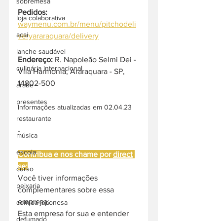
sobremesa
Pedidos:
loja colaborativa
waymenu.com.br/menu/pitchodeli
acai
veryararaquara/delivery
lanche saudável
Endereço: 
R. Napoleão Selmi Dei - 
culinária internacional
Vila Harmonia, Araraquara - SP, 
14802-500
árabe
presentes
Informações atualizadas em 02.04.23
restaurante
-
música
escola
Contribua e nos chame por 
direct
se:
curso
Você tiver informações 
peixaria
complementares sobre essa 
empresa;
comida japonesa
Esta empresa for sua e entender 
defumado