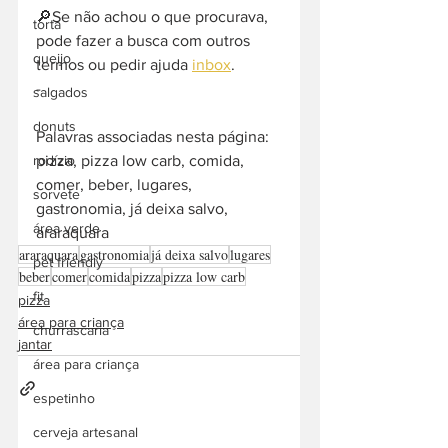
🔎Se não achou o que procurava, 
torta
pode fazer a busca com outros 
queijo
termos ou pedir ajuda 
inbox
. 
-  
salgados
donuts
Palavras associadas nesta página: 
pizza, pizza low carb, comida, 
rodízio
comer, beber, lugares, 
sorvete
gastronomia, já deixa salvo, 
área verde
araraquara
araraquara
gastronomia
já deixa salvo
lugares
pet friendly
beber
comer
comida
pizza
pizza low carb
fit
pizza
área para criança
churrascaria
jantar
área para criança
espetinho
cerveja artesanal