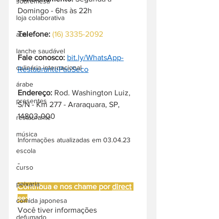
sobremesa
Domingo - 6hs às 22h  
loja colaborativa
Telefone:
(16) 3335-2092
acai
lanche saudável
Fale conosco:
bit.ly/WhatsApp-
culinária internacional
RestaurantePauSeco
árabe
Endereço: 
Rod. Washington Luiz, 
presentes
S/N - Km 277 - Araraquara, SP, 
14803-000
restaurante
música
Informações atualizadas em 03.04.23
escola
-
curso
peixaria
Contribua e nos chame por 
direct
se:
comida japonesa
Você tiver informações 
defumado