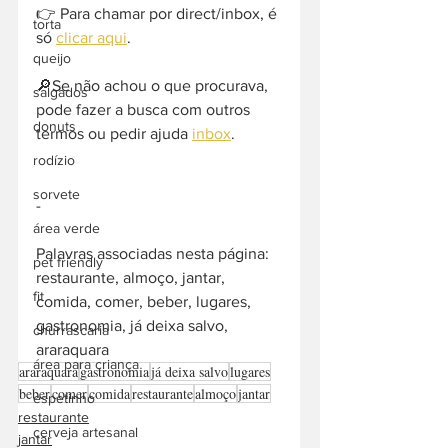
👉 Para chamar por direct/inbox, é 
torta
só 
clicar aqui
.
queijo
🔎Se não achou o que procurava, 
salgados
pode fazer a busca com outros 
donuts
termos ou pedir ajuda 
inbox
. 
rodízio
sorvete
-  
área verde
Palavras associadas nesta página: 
pet friendly
restaurante, almoço, jantar, 
fit
comida, comer, beber, lugares, 
gastronomia, já deixa salvo, 
churrascaria
araraquara
área para criança
araraquara
gastronomia
já deixa salvo
lugares
beber
comer
comida
restaurante
almoço
jantar
espetinho
restaurante
cerveja artesanal
jantar