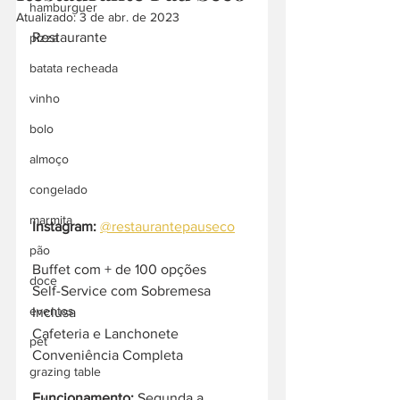
hamburguer
Atualizado:
3 de abr. de 2023
Restaurante
pizza
batata recheada
vinho
bolo
almoço
congelado
marmita
Instagram:
@restaurantepauseco
pão
Buffet com + de 100 opções
doce
Self-Service com Sobremesa 
eventos
Inclusa
Cafeteria e Lanchonete
pet
Conveniência Completa
grazing table
Funcionamento:
 Segunda a 