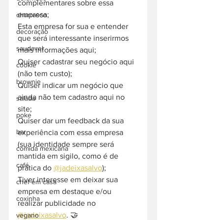
complementares sobre essa 
empresa;
churrasco
Esta empresa for sua e entender 
decoração
que será interessante inserirmos 
saudavel
mais informações aqui;
Quiser cadastrar seu negócio aqui 
cookie
(não tem custo);
brownie
Quiser indicar um negócio que 
ainda não tem cadastro aqui no 
salada
site;
poke
Quiser dar um feedback da sua 
bar
experiência com essa empresa 
(sua identidade sempre será 
comida mexicana
mantida em sigilo, como é de 
café
prática do 
@jadeixasalvo
);
Tiver interesse em deixar sua 
chef em casa
empresa em destaque e/ou 
coxinha
realizar publicidade no 
@jadeixasalvo
. 🤝
vegano