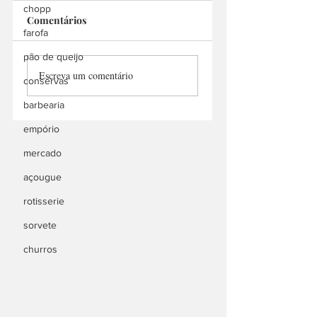
chopp
Comentários
N1 Chicken
farofa
Megg's Barbecue
pão de queijo
Escreva um comentário
conservas
barbearia
empório
mercado
açougue
rotisserie
sorvete
churros