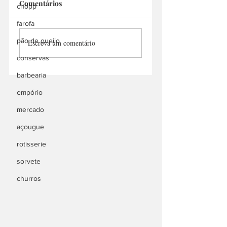
Comentários
chopp
Sinai Salgados
H.S SALGADOS
farofa
pão de queijo
Escreva um comentário
conservas
barbearia
empório
mercado
açougue
rotisserie
sorvete
churros