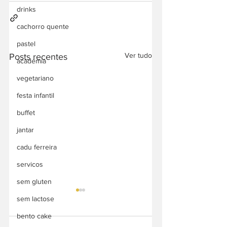
drinks
cachorro quente
pastel
Ver tudo
Posts recentes
academia
vegetariano
festa infantil
buffet
jantar
cadu ferreira
servicos
sem gluten
sem lactose
bento cake