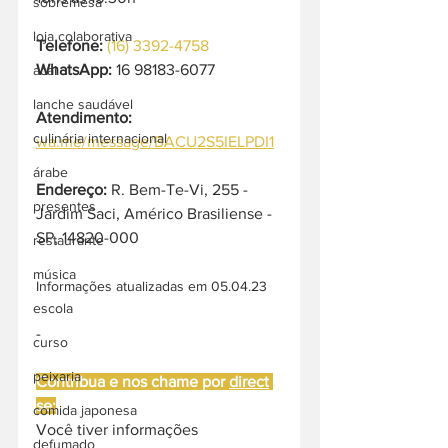
sobremesa
loja colaborativa
Telefone:
(16) 3392-4758
WhatsApp:
 16 98183-6077
acai
lanche saudável
Atendimento:
culinária internacional
wa.me/message/BACU2S5IELPDI1
árabe
Endereço: 
R. Bem-Te-Vi, 255 - 
presentes
Jardim Saci, Américo Brasiliense - 
SP, 14820-000
restaurante
música
Informações atualizadas em 05.04.23
escola
-
curso
peixaria
Contribua e nos chame por 
direct
se:
comida japonesa
Você tiver informações 
defumado