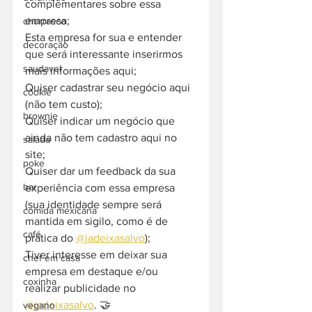
complementares sobre essa 
empresa;
churrasco
Esta empresa for sua e entender 
decoração
que será interessante inserirmos 
saudavel
mais informações aqui;
Quiser cadastrar seu negócio aqui 
cookie
(não tem custo);
brownie
Quiser indicar um negócio que 
ainda não tem cadastro aqui no 
salada
site;
poke
Quiser dar um feedback da sua 
bar
experiência com essa empresa 
(sua identidade sempre será 
comida mexicana
mantida em sigilo, como é de 
café
prática do 
@jadeixasalvo
);
Tiver interesse em deixar sua 
chef em casa
empresa em destaque e/ou 
coxinha
realizar publicidade no 
@jadeixasalvo
. 🤝
vegano