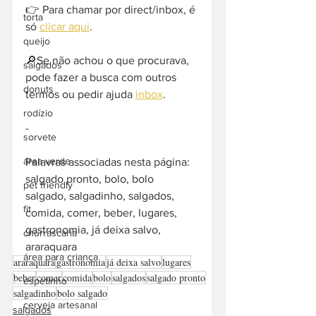
👉 Para chamar por direct/inbox, é 
torta
só 
clicar aqui
.
queijo
🔎Se não achou o que procurava, 
salgados
pode fazer a busca com outros 
donuts
termos ou pedir ajuda 
inbox
. 
rodízio
-  
sorvete
área verde
Palavras associadas nesta página: 
salgado pronto, bolo, bolo 
pet friendly
salgado, salgadinho, salgados, 
fit
comida, comer, beber, lugares, 
gastronomia, já deixa salvo, 
churrascaria
araraquara
área para criança
araraquara
gastronomia
já deixa salvo
lugares
beber
comer
comida
bolo
salgados
salgado pronto
espetinho
salgadinho
bolo salgado
cerveja artesanal
salgados