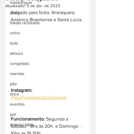
hamburguer
Atualizado:
5 de abr. de 2023
Salgado para festa. Araraquara, 
pizza
Américo Brasiliense e Santa Lúcia.
batata recheada
vinho
bolo
almoço
congelado
marmita
pão
Instagram:
doce
@suelysalgadosbrasiliense
eventos
pet
Funcionamento:
 Segunda a 
grazing table
Sábado - 8hs às 20h  e Domingo  - 
10hs às 15:30h  