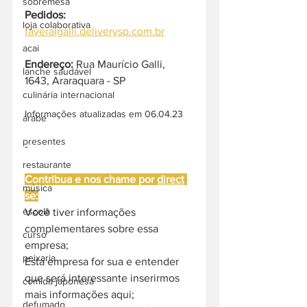
sobremesa
Pedidos:
loja colaborativa
faveralgalli.deliverysp.com.br
acai
Endereço: 
Rua Maurício Galli, 
lanche saudável
1643, Araraquara - SP
culinária internacional
Informações atualizadas em 06.04.23
árabe
presentes
-
restaurante
Contribua e nos chame por 
direct
música
se:
escola
Você tiver informações 
complementares sobre essa 
curso
empresa;
peixaria
Esta empresa for sua e entender 
que será interessante inserirmos 
comida japonesa
mais informações aqui;
defumado