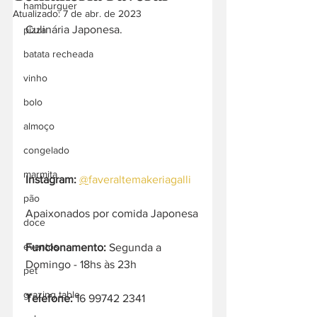
hamburguer
Atualizado:
7 de abr. de 2023
Culinária Japonesa. 
pizza
batata recheada
vinho
bolo
almoço
congelado
marmita
Instagram:
@
faveraltemakeriagalli
pão
Apaixonados por comida Japonesa
doce
eventos
Funcionamento:
 Segunda a 
Domingo - 18hs às 23h  
pet
grazing table
Telefone:
 16 99742 2341