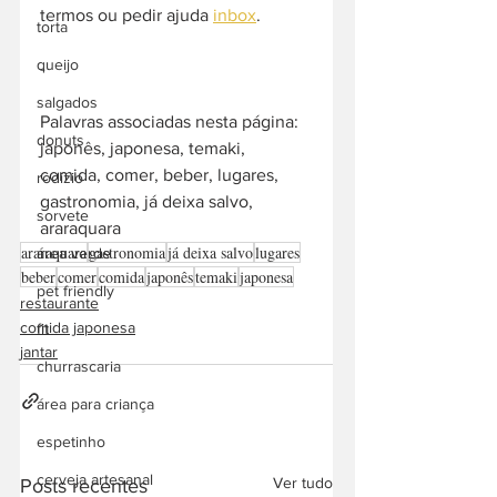
termos ou pedir ajuda 
inbox
. 
torta
queijo
-  
salgados
Palavras associadas nesta página: 
donuts
japonês, japonesa, temaki, 
comida, comer, beber, lugares, 
rodízio
gastronomia, já deixa salvo, 
sorvete
araraquara
araraquara
gastronomia
já deixa salvo
lugares
área verde
beber
comer
comida
japonês
temaki
japonesa
pet friendly
restaurante
comida japonesa
fit
jantar
churrascaria
área para criança
espetinho
cerveja artesanal
Ver tudo
Posts recentes