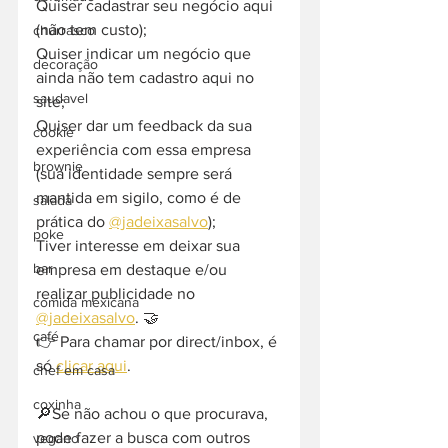
Quiser cadastrar seu negócio aqui 
(não tem custo);
churrasco
Quiser indicar um negócio que 
decoração
ainda não tem cadastro aqui no 
saudavel
site;
Quiser dar um feedback da sua 
cookie
experiência com essa empresa 
brownie
(sua identidade sempre será 
mantida em sigilo, como é de 
salada
prática do 
@jadeixasalvo
);
poke
Tiver interesse em deixar sua 
bar
empresa em destaque e/ou 
realizar publicidade no 
comida mexicana
@jadeixasalvo
. 🤝
café
👉 Para chamar por direct/inbox, é 
só 
clicar aqui
.
chef em casa
coxinha
🔎Se não achou o que procurava, 
pode fazer a busca com outros 
vegano