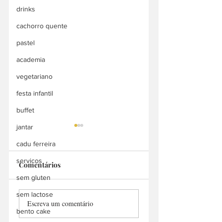
drinks
cachorro quente
pastel
academia
vegetariano
festa infantil
buffet
jantar
cadu ferreira
servicos
Comentários
N1 Chicken
sem gluten
Megg's Barbecue
sem lactose
Escreva um comentário
bento cake