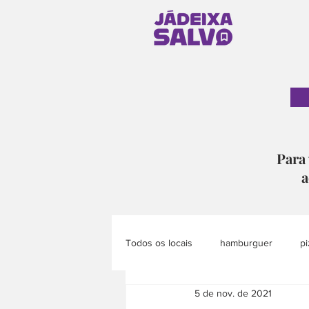
Para 
a
Todos os locais
hamburguer
pi
5 de nov. de 2021
pão
doce
eventos