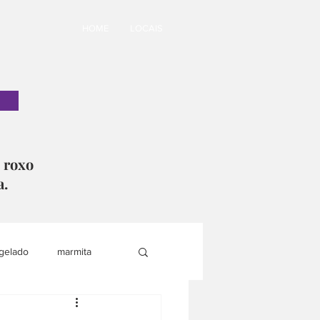
HOME
LOCAIS
o roxo
a.
gelado
marmita
i
lanche saudável