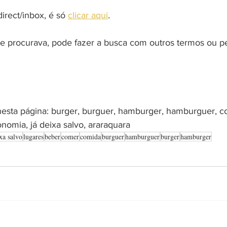
rect/inbox, é só 
clicar aqui
.
 procurava, pode fazer a busca com outros termos ou pe
nesta página: burger, burguer, hamburger, hamburguer, c
onomia, já deixa salvo, araraquara
xa salvo
lugares
beber
comer
comida
burguer
hamburguer
burger
hamburger