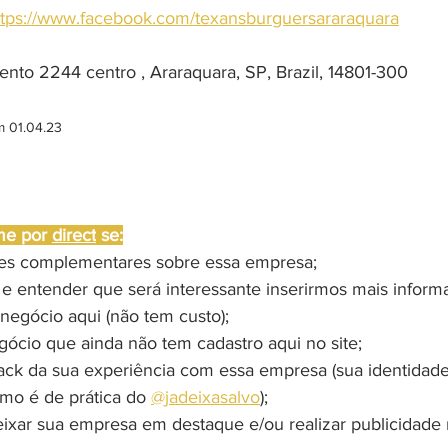
ttps://www.facebook.com/texansburguersararaquara
nto 2244 centro , Araraquara, SP, Brazil, 14801-300
m 01.04.23
me por 
direct
 se:
ões complementares sobre essa empresa;
 e entender que será interessante inserirmos mais inform
negócio aqui (não tem custo);
gócio que ainda não tem cadastro aqui no site;
ack da sua experiência com essa empresa (sua identidad
omo é de prática do 
@jadeixasalvo
);
eixar sua empresa em destaque e/ou realizar publicidade 