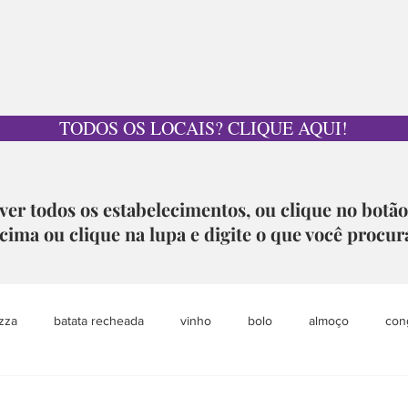
TODOS OS LOCAIS? CLIQUE AQUI!
ver todos os estabelecimentos, ou clique no botã
cima ou clique na lupa e digite o que você procur
zza
batata recheada
vinho
bolo
almoço
con
pet
grazing table
sobremesa
loja colaborativa
aca