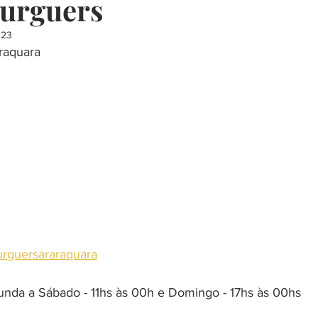
urguers
023
presentes
restaurante
música
escola
curso
raquara
churrasco
decoração
saudavel
rguersararaquara
unda a Sábado - 11hs às 00h e Domingo - 17hs às 00hs