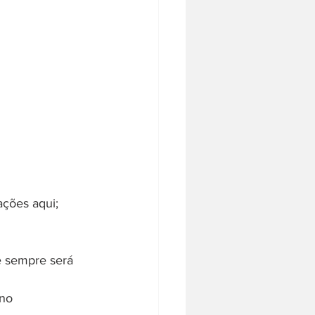
ações aqui;
e sempre será 
no 