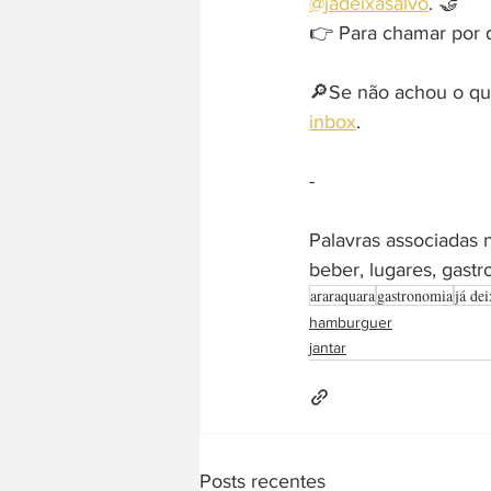
@jadeixasalvo
. 🤝
👉 Para chamar por di
🔎Se não achou o que
inbox
. 
-  
Palavras associadas 
beber, lugares, gastr
araraquara
gastronomia
já dei
hamburguer
jantar
Posts recentes