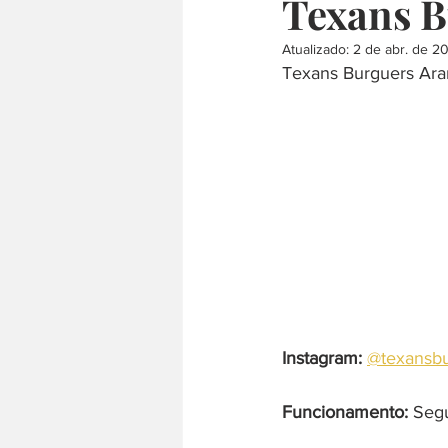
Texans B
Atualizado:
2 de abr. de 2
culinária internacional
árabe
Texans Burguers Ara
comida japonesa
defumado
Instagram:
@texansbu
Funcionamento:
 Seg