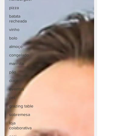
pizza
batata
recheada
vinho
bolo
almoço
congelado
marmita
pão
doce
eventos
pet
grazing table
sobremesa
loja
colaborativa