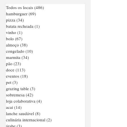
Todos os locais
(486)
486 posts
hamburguer
(69)
69 posts
pizza
(34)
34 posts
batata recheada
(1)
1 post
vinho
(1)
1 post
bolo
(67)
67 posts
almoço
(38)
38 posts
congelado
(10)
10 posts
marmita
(34)
34 posts
pão
(23)
23 posts
doce
(113)
113 posts
eventos
(18)
18 posts
pet
(3)
3 posts
grazing table
(3)
3 posts
sobremesa
(42)
42 posts
loja colaborativa
(4)
4 posts
acai
(14)
14 posts
lanche saudável
(8)
8 posts