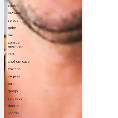
cookie
brownie
salada
poke
bar
comida
mexicana
café
chef em casa
coxinha
vegano
torta
queijo
salgados
donuts
rodízio