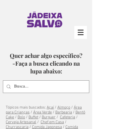
Quer achar algo específico?
-Faça a busca clicando na
lupa abaixo:
Tópicos mais buscados:
Açaí
/
Almoço
/
Área
para Crianças
/
Área Verde
/
Barbearia
/
Bentô
Cake
/
Bolo
/
Buffet
/
Burguer
/
Cafeteria
/
Cerveja Artesanal
/
Chef em Casa
/
Churrascaria
/
Comida Japonesa
/
Comida