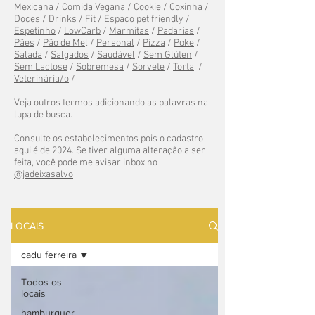
Mexicana
/ Comida
Vegana
/
Cookie
/
Coxinha
/
Doces
/
Drinks
/
Fit
/ Espaço
pet friendly
/
Espetinho
/
LowCarb
/
Marmitas
/
Padarias
/
Pães
/
Pão de Me
l /
Personal
/
Pizza
/
Poke
/
Salada
/
Salgados
/
Saudável
/
Sem Glúten
/
Sem Lactose
/
Sobremesa
/
Sorvete
/
Torta
/
Veterinária/o
/
Veja outros termos adicionando as palavras na
lupa de busca.
Consulte os estabelecimentos pois o cadastro
aqui é de 2024. Se tiver alguma alteração a ser
feita, você pode me avisar inbox no
@jadeixasalvo
LOCAIS
cadu ferreira
Todos os
locais
hamburguer