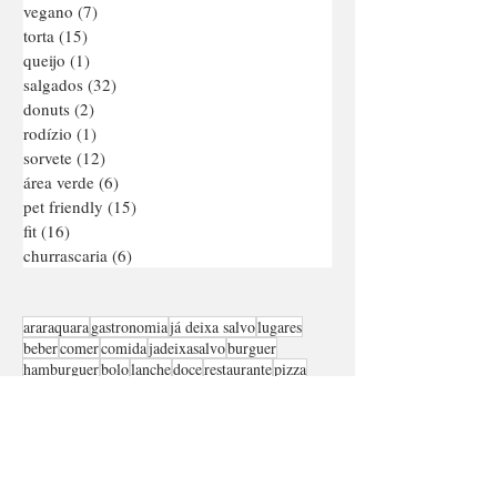
chef em casa
(5)
5 posts
coxinha
(6)
6 posts
vegano
(7)
7 posts
torta
(15)
15 posts
queijo
(1)
1 post
salgados
(32)
32 posts
donuts
(2)
2 posts
rodízio
(1)
1 post
sorvete
(12)
12 posts
área verde
(6)
6 posts
pet friendly
(15)
15 posts
fit
(16)
16 posts
churrascaria
(6)
6 posts
araraquara
gastronomia
já deixa salvo
lugares
beber
comer
comida
jadeixasalvo
burguer
hamburguer
bolo
lanche
doce
restaurante
pizza
almoço
pizzaria
confeitaria
sorvete
sorveteria
marmita
buffet
salgado
japonês
bar
cake
burger
comida japonesa
brownie
pastel
lowcarb
padaria