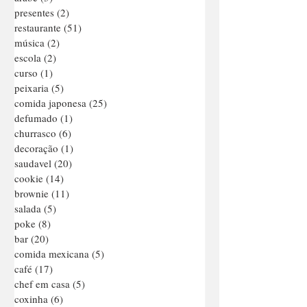
culinária internacional
(2)
2 posts
árabe
(3)
3 posts
presentes
(2)
2 posts
restaurante
(51)
51 posts
música
(2)
2 posts
escola
(2)
2 posts
curso
(1)
1 post
peixaria
(5)
5 posts
comida japonesa
(25)
25 posts
defumado
(1)
1 post
churrasco
(6)
6 posts
decoração
(1)
1 post
saudavel
(20)
20 posts
cookie
(14)
14 posts
brownie
(11)
11 posts
salada
(5)
5 posts
poke
(8)
8 posts
bar
(20)
20 posts
comida mexicana
(5)
5 posts
café
(17)
17 posts