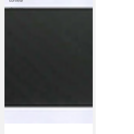
sorvete
churros