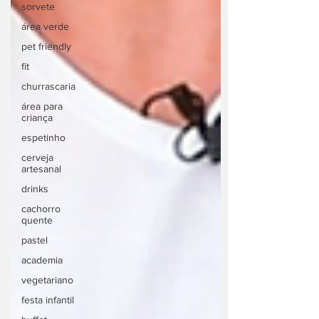
sorvete
área verde
pet friendly
fit
churrascaria
área para
criança
espetinho
cerveja
artesanal
drinks
cachorro
quente
pastel
academia
vegetariano
festa infantil