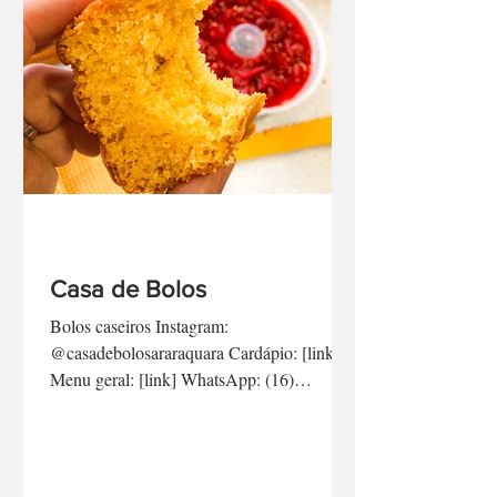
Casa de Bolos
Bolos caseiros Instagram:
@casadebolosararaquara Cardápio: [link]
Menu geral: [link] WhatsApp: (16)
99619.0678 [link direto aqui] -...